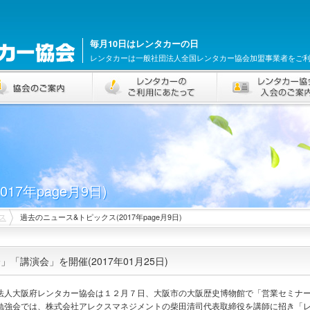
毎月10日はレンタカーの日
レンタカーは一般社団法人全国レンタカー協会加盟事業者をご
17年page月9日)
ス
過去のニュース&トピックス(2017年page月9日)
講演会」を開催(2017年01月25日)
人大阪府レンタカー協会は１２月７日、大阪市の大阪歴史博物館で「営業セミナー
勉強会では、株式会社アレクスマネジメントの柴田清司代表取締役を講師に招き「