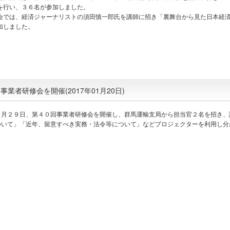
を行い、３６名が参加しました。
では、経済ジャーナリストの須田慎一郎氏を講師に招き「裏舞台から見た日本経済
加しました。
者研修会を開催(2017年01月20日)
月２９日、第４０回事業者研修会を開催し、群馬運輸支局から担当官２名を招き、
ついて」「近年、留意すべき実務・法令等について」などプロジェクターを利用し分