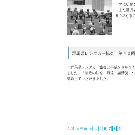
ーマに研修
また講演会
５０名が参
群馬県レンタカー協会 第４０回事業
群馬県レンタカー協会は平成２８年１１
ました。「最近の法令・通達・諸情勢に
講義していただきました。
9 / 9
« 先頭
«
...
5
6
7
8
9