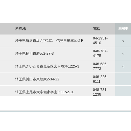
マ
マ
所在地
所在地
電話
電話
乗用車
乗用車
イ
イ
ト
ト
特
特
福
福
ク
ク
ラ
ラ
殊
殊
祉
祉
04-2951-
04-2951-
ロ
ロ
ッ
ッ
車
車
車
車
埼玉県所沢市坂之下131 信晃自動車㈱２F
埼玉県所沢市坂之下131 信晃自動車㈱２F
○
○
4510
4510
バ
バ
ク
ク
輛
輛
輛
輛
ス
ス
048-787-
048-787-
埼玉県桶川市若宮2-27-3
埼玉県桶川市若宮2-27-3
○
○
4175
4175
048-685-
048-685-
埼玉県さいたま市見沼区宮ヶ谷塔1225-3
埼玉県さいたま市見沼区宮ヶ谷塔1225-3
○
○
7773
7773
○
○
048-225-
048-225-
埼玉県川口市東領家2-34-22
埼玉県川口市東領家2-34-22
6111
6111
048-781-
048-781-
埼玉県上尾市大字領家字山下1152-10
埼玉県上尾市大字領家字山下1152-10
1238
1238
048-625-
048-625-
埼玉県さいたま市西区内野本郷219-3
埼玉県さいたま市西区内野本郷219-3
○
○
9911
9911
048-985-
048-985-
ー）
ー）
○
○
埼玉県越谷市流通団地1-1-2
埼玉県越谷市流通団地1-1-2
○
○
9112
9112
ース テク
ース テク
東京都渋谷区神南1-19-4日本生命渋谷アネック
東京都渋谷区神南1-19-4日本生命渋谷アネック
050-1750-
050-1750-
○
○