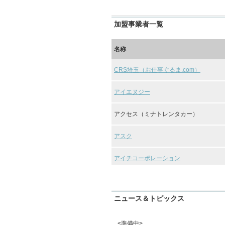
加盟事業者一覧
名称
名称
乗
乗
所在
所在
名称
名称
電話
電話
用
用
地
地
CRS埼玉（お仕事ぐるま.com）
CRS埼玉（お仕事ぐるま.com）
車
車
アイエヌジー
アイエヌジー
埼玉
埼玉
県所
県所
沢市
沢市
アクセス（ミナトレンタカー）
アクセス（ミナトレンタカー）
坂之
坂之
CRS埼玉（お
CRS埼玉（お
下
下
04-2951-
04-2951-
仕事ぐる
仕事ぐる
○
○
アスク
アスク
131
131
4510
4510
ま.com）
ま.com）
信晃
信晃
自動
自動
アイチコーポレーション
アイチコーポレーション
車㈱
車㈱
２F
２F
イマギイレ
イマギイレ
埼玉
埼玉
県桶
県桶
ニュース＆トピックス
川市
川市
048-787-
048-787-
アイエヌジー
イハシエネルギー（オリックスレンタカ
アイエヌジー
イハシエネルギー（オリックスレンタカ
○
○
若宮
若宮
4175
4175
2-27-
2-27-
IDOM CaaS Technology(イドム カ
IDOM CaaS Technology(イドム カ
3
3
<準備中>