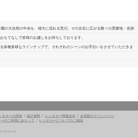
ス４階
ス４階
1517
1517
049-269-
049-269-
埼玉県ふじみ野市鶴ヶ岡3-14-26啓和ビル１Ｆ
埼玉県ふじみ野市鶴ヶ岡3-14-26啓和ビル１Ｆ
○
○
3619
3619
048-711-
048-711-
埼玉県さいたま市中央区上落合8-4-11
埼玉県さいたま市中央区上落合8-4-11
○
○
公園の大自然の中央を、雄大に流れる荒川。その左右に広がる数々の景勝地・史跡
○
○
○
○
2053
2053
おもてなしで皆様のお越しをお待ちしております。
04-2946-
04-2946-
埼玉県所沢市坂之下687-1
埼玉県所沢市坂之下687-1
9830
9830
る多種多様なラインナップで、それぞれのシーンのお手伝いをさせていただきま
0494-21-
0494-21-
ー）
ー）
神奈川県川崎市多摩区宿川原6-20-1
神奈川県川崎市多摩区宿川原6-20-1
○
○
2080
2080
049-286-
049-286-
埼玉県鶴ヶ島市脚折町4-22-9
埼玉県鶴ヶ島市脚折町4-22-9
6511
6511
○
○
03-6436-
03-6436-
ー）
ー）
東京都(本社）港区芝3-22-8
東京都(本社）港区芝3-22-8
○
○
6401
6401
048-795-
048-795-
埼玉県さいたま市岩槻区相野原236-1
埼玉県さいたま市岩槻区相野原236-1
○
○
9100
9100
042-952-
042-952-
埼玉県狭山市狭山19-4
埼玉県狭山市狭山19-4
○
○
3125
3125
○
○
ンタカーの現状
統計資料
レンタカー関係法令
会員様ログインページ
048-791-
048-791-
カーのご利用にあたって
レンタカーについてのご相談
埼玉県さいたま市岩槻区飯塚31-1
埼玉県さいたま市岩槻区飯塚31-1
○
○
2531
2531
 reserved.
048-878-
048-878-
埼玉県春日部市上柳1000-1
埼玉県春日部市上柳1000-1
○
○
8972
8972