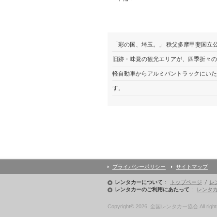
ノロジー）
ノロジー）
埼玉
埼玉
県さ
県さ
ウイング・ワン（ふじみ野レンタカー）
ウイング・ワン（ふじみ野レンタカー）
いた
いた
ま市
ま市
アクセス（ミ
アクセス（ミ
Ｓ＆Ｍ（エスアンドエム）
Ｓ＆Ｍ（エスアンドエム）
見沼
見沼
048-685-
048-685-
「彩の国、埼玉。」 秩父多摩甲斐国立
ナトレンタカ
ナトレンタカ
○
○
区宮
区宮
7773
7773
ー）
ー）
ヶ谷
ヶ谷
旧跡・味覚の観光エリアが、四季折々の
A-TRUCK北関東支店
A-TRUCK北関東支店
塔
塔
1225-
1225-
軽自動車からアルミバントラックにいた
3
3
エース・ネット（エースネットレンタカ
エース・ネット（エースネットレンタカ
す。
埼玉
埼玉
県川
県川
オートセンター新生
オートセンター新生
口市
口市
048-225-
048-225-
アスク
アスク
東領
東領
6111
6111
家2-
家2-
オリックス自動車（オリックスレンタカ
オリックス自動車（オリックスレンタカ
34-22
34-22
埼玉
埼玉
オールフロンティア
オールフロンティア
県上
県上
尾市
尾市
プライバシーポリシー
サイトマップ
粕谷自動車
粕谷自動車
大字
大字
アイチコーポ
アイチコーポ
048-781-
048-781-
領家
領家
レーション
レーション
1238
1238
レンタカーについて
トップページ
レ
字山
字山
レンタカーのご利用にあたって
レンタ
カナモト
カナモト
下
下
1152-
1152-
Copyright© 2026, 全国レンタカー協会 All rights
10
10
勝田商事（勝田自動車）
勝田商事（勝田自動車）