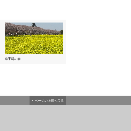
○
○
幸手堤の春
○
○
○
○
○
○
ページの上部へ戻る
○
○
○
○
○
○