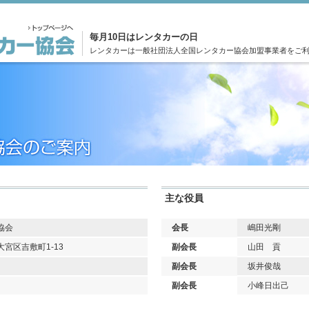
毎月10日はレンタカーの日
レンタカーは一般社団法人全国レンタカー協会加盟事業者をご
主な役員
協会
会長
嶋田光剛
宮区吉敷町1-13
副会長
山田 貢
副会長
坂井俊哉
副会長
小峰日出己