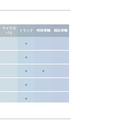
マイクロ
マイクロ
トラック
トラック
特殊車輛
特殊車輛
福祉車輛
福祉車輛
バス
バス
○
○
○
○
○
○
○
○
○
○
○
○
○
○
○
○
○
○
○
○