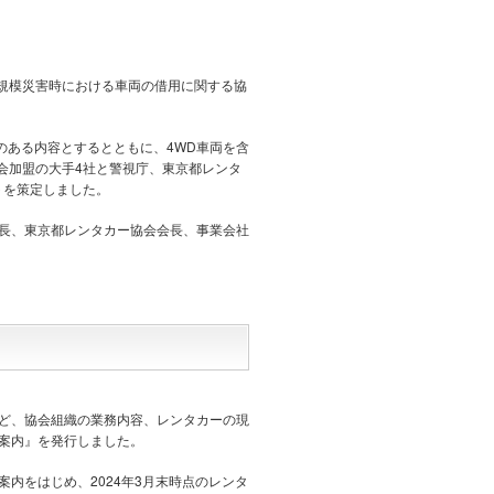
規模災害時における車両の借用に関する協
のある内容とするとともに、4WD車両を含
会加盟の大手4社と警視庁、東京都レンタ
トを策定しました。
課長、東京都レンタカー協会会長、事業会社
ど、協会組織の業務内容、レンタカーの現
案内』を発行しました。
内をはじめ、2024年3月末時点のレンタ