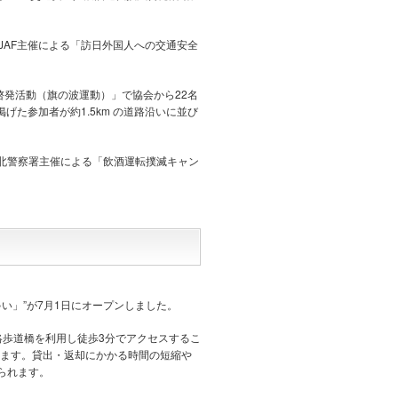
JAF主催による「訪日外国人への交通安全
啓発活動（旗の波運動）」で協会から22名
げた参加者が約1.5km の道路沿いに並び
倉北警察署主催による「飲酒運転撲滅キャン
ちゃい」”が7月1日にオープンしました。
絡歩道橋を利用し徒歩3分でアクセスするこ
きます。貸出・返却にかかる時間の短縮や
られます。