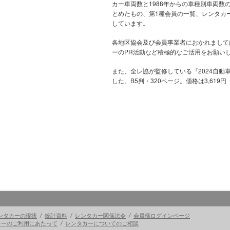
カー車両数と1988年からの車種別車両数
とめたもの、第1種会員の一覧、レンタカ
しています。
各地区協会及び会員事業者におかれまして
ーのPR活動など積極的なご活用をお願い
また、全レ協が監修している『2024自動
した。B5判・320ページ。価格は3,619
ンタカーの現状
統計資料
レンタカー関係法令
会員様ログインページ
カーのご利用にあたって
レンタカーについてのご相談