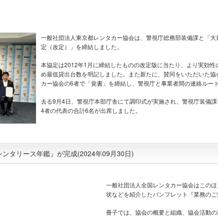
一般社団法人東京都レンタカー協会は、警視庁総務部装備課と「大
定（改定）」を締結しました。
本協定は2012年1月に締結したものの改定版に当たり、より実効性
め最低貸出台数を明記しました。また新たに、賛同をいただいた協
カー協会の6者で「覚書」を締結し、警視庁と事業者間の連絡ルー
去る9月4日、警視庁本部庁舎にて調印式が実施され、警視庁装備
4者の代表の合計6名が出席しました。
ンタリース年鑑』が完成(2024年09月30日)
一般社団法人全国レンタカー協会はこのほ
状などを紹介したパンフレット『業務のご
冊子では、協会の概要と組織、協会活動の案