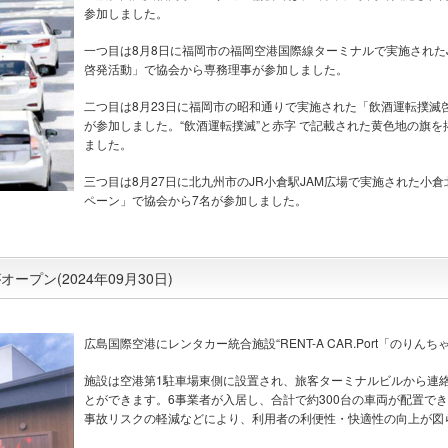
参加しました。
一つ目は8月8日に福岡市の福岡空港国際線ターミナルで実施された
啓発活動」で協会から専務理事が参加しました。
二つ目は8月23日に福岡市の昭和通りで実施された「飲酒運転撲滅
が参加しました。“飲酒運転撲滅”と赤字 で記載された黄色地の旗を掲
ました。
三つ目は8月27日に北九州市のJR小倉駅JAM広場で実施された小
ペーン」で協会から7名が参加しました。
プン(2024年09月30日)
広島国際空港にレンタカー統合施設“RENT-A CAR.Port「のりん
施設は空港第1駐車場東側に設置され、旅客ターミナルビルから連
とができます。6事業者が入居し、合計で約300台の車両が配置で
事故リスクの軽減などにより、利用者の利便性・快適性の向上が図