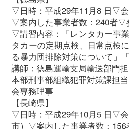
▽日時：平成29年11月8 日
▽案内した事業者数：240者▽
▽講習内容：「レンタカー事
タカーの定期点検、日常点検
る暴力団排除対策について」
講師：徳島運輸支局輸送部門担
本部刑事部組織犯罪対策課担当
会専務理事
【長崎県】
▽日時：平成29年10月5 日
市）▽案内した事業者数：156