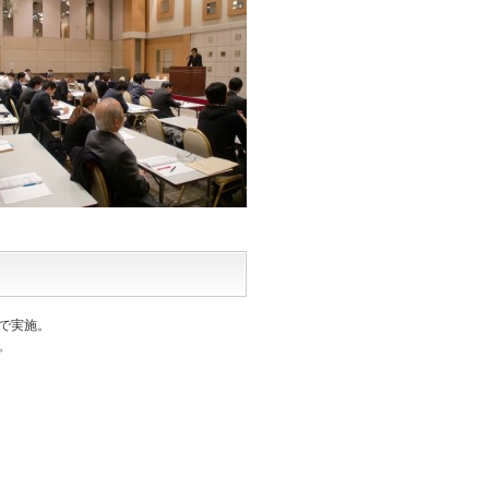
で実施。
。