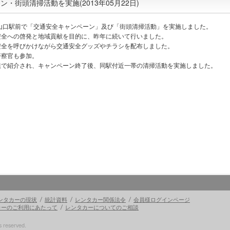
・街頭清掃活動を実施(2013年05月22日)
山口駅前で「交通安全キャンペーン」及び「街頭清掃活動」を実施しました。
安全への啓発と地域貢献を目的に、昨年に続いて行いました。
安全を呼びかけながら交通安全グッズやチラシを配布しました。
警察官も参加。
組で紹介され、キャンペーン終了後、同駅付近一帯の清掃活動を実施しました。
ンタカーの現状
統計資料
レンタカー関係法令
会員様ログインページ
カーのご利用にあたって
レンタカーについてのご相談
reserved.