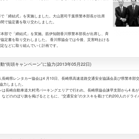
本部で「締結式」を実施しました。大山憲司千葉県警本部長が出席
の間で協定書を取り交わしました。
警察本部で「締結式」を実施。筋伊知朗香川県警本部長が出席し、斉
で協定書を取り交わしました。
香川県協会では今後、災害時おける
制定などに取り組んでいく計画です。
街頭キャンペーン”に協力(2013年05月22日)
人長崎県レンタカー協会は4 月10日、長崎県高速道路交通安全協議会及び県警本部
に協力しました。
ンは長崎自動車道大村湾パーキングエリアで行われ、長崎県協会諫早支部から4 名
」などののぼり旗を掲げるとともに、“交通安全”のタスキを着けて約200人のドラ