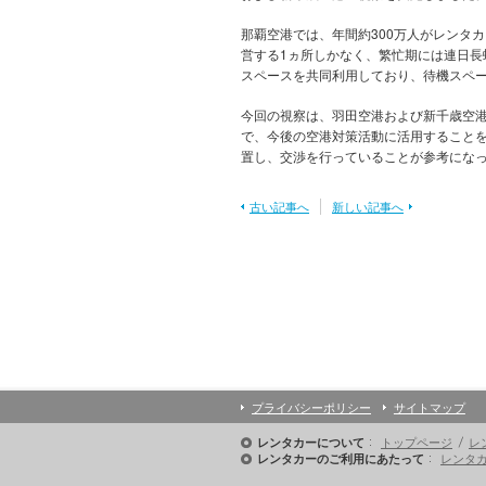
那覇空港では、年間約300万人がレンタ
営する1ヵ所しかなく、繁忙期には連日長
スペースを共同利用しており、待機スペ
今回の視察は、羽田空港および新千歳空
で、今後の空港対策活動に活用することを
置し、交渉を行っていることが参考にな
古い記事へ
新しい記事へ
プライバシーポリシー
サイトマップ
トップページ
レ
レンタカーについて
レンタ
レンタカーのご利用にあたって