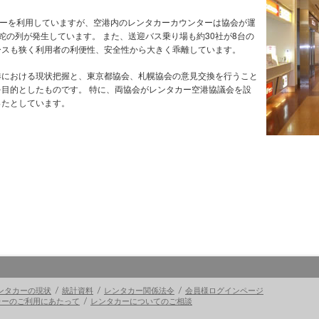
カーを利用していますが、空港内のレンタカーカウンターは協会が運
蛇の列が発生しています。 また、送迎バス乗り場も約30社が8台の
ースも狭く利用者の利便性、安全性から大きく乖離しています。
港における現状把握と、東京都協会、札幌協会の意見交換を行うこと
目的としたものです。 特に、両協会がレンタカー空港協議会を設
ったとしています。
ンタカーの現状
統計資料
レンタカー関係法令
会員様ログインページ
カーのご利用にあたって
レンタカーについてのご相談