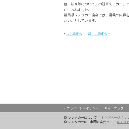
務・法令等について」の題目で、カーシ
が行われました。
群馬県レンタカー協会では、講義の内容
たい、としています。
古い記事へ
新しい記事へ
プライバシーポリシー
サイトマップ
トップページ
レ
レンタカーについて
レンタ
レンタカーのご利用にあたって