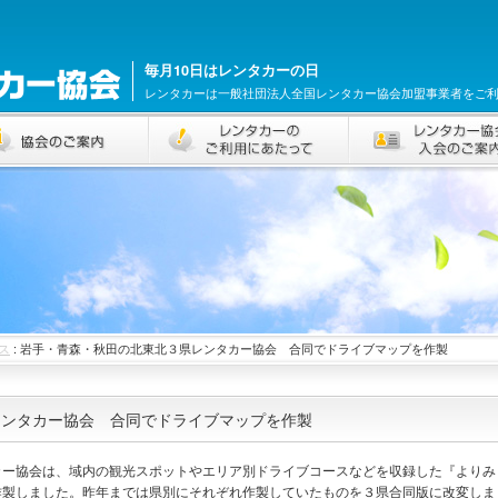
毎月10日はレンタカーの日
レンタカーは一般社団法人全国レンタカー協会加盟事業者をご
ス
: 岩手・青森・秋田の北東北３県レンタカー協会 合同でドライブマップを作製
レンタカー協会 合同でドライブマップを作製
ー協会は、域内の観光スポットやエリア別ドライブコースなどを収録した『よりみ
作製しました。昨年までは県別にそれぞれ作製していたものを３県合同版に改変しま