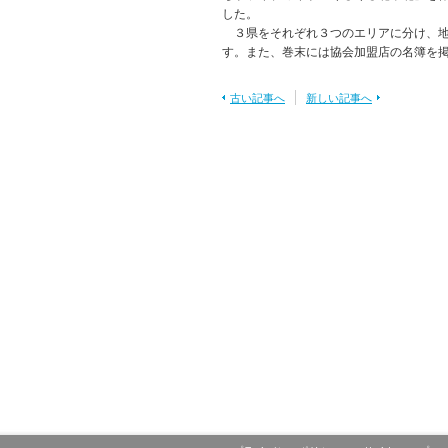
した。
３県をそれぞれ３つのエリアに分け、地
す。また、巻末には協会加盟店の名簿を
古い記事へ
新しい記事へ